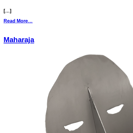
[…]
Read More…
Maharaja